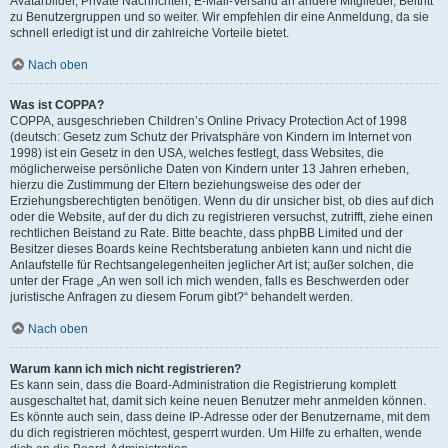
Avatarbilder, Private Nachrichten, E-Mail-Versand an andere Mitglieder, Beitritt
zu Benutzergruppen und so weiter. Wir empfehlen dir eine Anmeldung, da sie
schnell erledigt ist und dir zahlreiche Vorteile bietet.
Nach oben
Was ist COPPA?
COPPA, ausgeschrieben Children’s Online Privacy Protection Act of 1998
(deutsch: Gesetz zum Schutz der Privatsphäre von Kindern im Internet von
1998) ist ein Gesetz in den USA, welches festlegt, dass Websites, die
möglicherweise persönliche Daten von Kindern unter 13 Jahren erheben,
hierzu die Zustimmung der Eltern beziehungsweise des oder der
Erziehungsberechtigten benötigen. Wenn du dir unsicher bist, ob dies auf dich
oder die Website, auf der du dich zu registrieren versuchst, zutrifft, ziehe einen
rechtlichen Beistand zu Rate. Bitte beachte, dass phpBB Limited und der
Besitzer dieses Boards keine Rechtsberatung anbieten kann und nicht die
Anlaufstelle für Rechtsangelegenheiten jeglicher Art ist; außer solchen, die
unter der Frage „An wen soll ich mich wenden, falls es Beschwerden oder
juristische Anfragen zu diesem Forum gibt?“ behandelt werden.
Nach oben
Warum kann ich mich nicht registrieren?
Es kann sein, dass die Board-Administration die Registrierung komplett
ausgeschaltet hat, damit sich keine neuen Benutzer mehr anmelden können.
Es könnte auch sein, dass deine IP-Adresse oder der Benutzername, mit dem
du dich registrieren möchtest, gesperrt wurden. Um Hilfe zu erhalten, wende