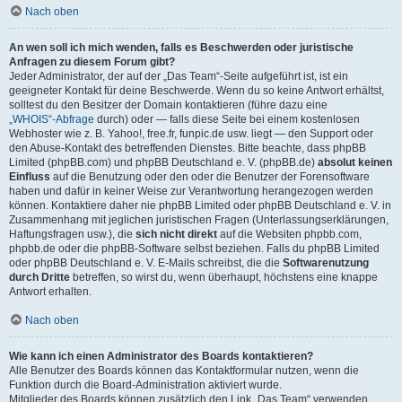
Nach oben
An wen soll ich mich wenden, falls es Beschwerden oder juristische
Anfragen zu diesem Forum gibt?
Jeder Administrator, der auf der „Das Team“-Seite aufgeführt ist, ist ein
geeigneter Kontakt für deine Beschwerde. Wenn du so keine Antwort erhältst,
solltest du den Besitzer der Domain kontaktieren (führe dazu eine
„WHOIS“-Abfrage
durch) oder — falls diese Seite bei einem kostenlosen
Webhoster wie z. B. Yahoo!, free.fr, funpic.de usw. liegt — den Support oder
den Abuse-Kontakt des betreffenden Dienstes. Bitte beachte, dass phpBB
Limited (phpBB.com) und phpBB Deutschland e. V. (phpBB.de)
absolut keinen
Einfluss
auf die Benutzung oder den oder die Benutzer der Forensoftware
haben und dafür in keiner Weise zur Verantwortung herangezogen werden
können. Kontaktiere daher nie phpBB Limited oder phpBB Deutschland e. V. in
Zusammenhang mit jeglichen juristischen Fragen (Unterlassungserklärungen,
Haftungsfragen usw.), die
sich nicht direkt
auf die Websiten phpbb.com,
phpbb.de oder die phpBB-Software selbst beziehen. Falls du phpBB Limited
oder phpBB Deutschland e. V. E-Mails schreibst, die die
Softwarenutzung
durch Dritte
betreffen, so wirst du, wenn überhaupt, höchstens eine knappe
Antwort erhalten.
Nach oben
Wie kann ich einen Administrator des Boards kontaktieren?
Alle Benutzer des Boards können das Kontaktformular nutzen, wenn die
Funktion durch die Board-Administration aktiviert wurde.
Mitglieder des Boards können zusätzlich den Link „Das Team“ verwenden.