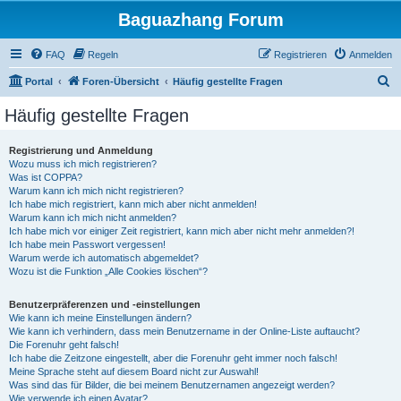
Baguazhang Forum
FAQ
Regeln
Registrieren
Anmelden
S
Portal
Foren-Übersicht
Häufig gestellte Fragen
u
Häufig gestellte Fragen
c
h
Registrierung und Anmeldung
Wozu muss ich mich registrieren?
e
Was ist COPPA?
Warum kann ich mich nicht registrieren?
Ich habe mich registriert, kann mich aber nicht anmelden!
Warum kann ich mich nicht anmelden?
Ich habe mich vor einiger Zeit registriert, kann mich aber nicht mehr anmelden?!
Ich habe mein Passwort vergessen!
Warum werde ich automatisch abgemeldet?
Wozu ist die Funktion „Alle Cookies löschen“?
Benutzerpräferenzen und -einstellungen
Wie kann ich meine Einstellungen ändern?
Wie kann ich verhindern, dass mein Benutzername in der Online-Liste auftaucht?
Die Forenuhr geht falsch!
Ich habe die Zeitzone eingestellt, aber die Forenuhr geht immer noch falsch!
Meine Sprache steht auf diesem Board nicht zur Auswahl!
Was sind das für Bilder, die bei meinem Benutzernamen angezeigt werden?
Wie verwende ich einen Avatar?