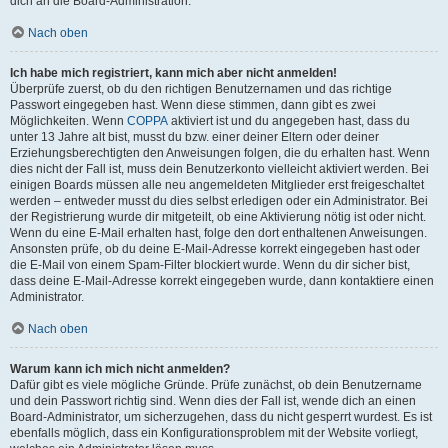
dich an die Board-Administration.
Nach oben
Ich habe mich registriert, kann mich aber nicht anmelden!
Überprüfe zuerst, ob du den richtigen Benutzernamen und das richtige
Passwort eingegeben hast. Wenn diese stimmen, dann gibt es zwei
Möglichkeiten. Wenn
COPPA
aktiviert ist und du angegeben hast, dass du
unter 13 Jahre alt bist, musst du bzw. einer deiner Eltern oder deiner
Erziehungsberechtigten den Anweisungen folgen, die du erhalten hast. Wenn
dies nicht der Fall ist, muss dein Benutzerkonto vielleicht aktiviert werden. Bei
einigen Boards müssen alle neu angemeldeten Mitglieder erst freigeschaltet
werden – entweder musst du dies selbst erledigen oder ein Administrator. Bei
der Registrierung wurde dir mitgeteilt, ob eine Aktivierung nötig ist oder nicht.
Wenn du eine E-Mail erhalten hast, folge den dort enthaltenen Anweisungen.
Ansonsten prüfe, ob du deine E-Mail-Adresse korrekt eingegeben hast oder
die E-Mail von einem Spam-Filter blockiert wurde. Wenn du dir sicher bist,
dass deine E-Mail-Adresse korrekt eingegeben wurde, dann kontaktiere einen
Administrator.
Nach oben
Warum kann ich mich nicht anmelden?
Dafür gibt es viele mögliche Gründe. Prüfe zunächst, ob dein Benutzername
und dein Passwort richtig sind. Wenn dies der Fall ist, wende dich an einen
Board-Administrator, um sicherzugehen, dass du nicht gesperrt wurdest. Es ist
ebenfalls möglich, dass ein Konfigurationsproblem mit der Website vorliegt,