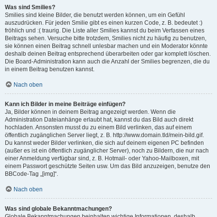
Was sind Smilies?
Smilies sind kleine Bilder, die benutzt werden können, um ein Gefühl
auszudrücken. Für jeden Smilie gibt es einen kurzen Code, z. B. bedeutet :)
fröhlich und :( traurig. Die Liste aller Smilies kannst du beim Verfassen eines
Beitrags sehen. Versuche bitte trotzdem, Smilies nicht zu häufig zu benutzen,
sie können einen Beitrag schnell unlesbar machen und ein Moderator könnte
deshalb deinen Beitrag entsprechend überarbeiten oder gar komplett löschen.
Die Board-Administration kann auch die Anzahl der Smilies begrenzen, die du
in einem Beitrag benutzen kannst.
Nach oben
Kann ich Bilder in meine Beiträge einfügen?
Ja, Bilder können in deinem Beitrag angezeigt werden. Wenn die
Administration Dateianhänge erlaubt hat, kannst du das Bild auch direkt
hochladen. Ansonsten musst du zu einem Bild verlinken, das auf einem
öffentlich zugänglichen Server liegt, z. B. http://www.domain.tld/mein-bild.gif.
Du kannst weder Bilder verlinken, die sich auf deinem eigenen PC befinden
(außer es ist ein öffentlich zugänglicher Server), noch zu Bildern, die nur nach
einer Anmeldung verfügbar sind, z. B. Hotmail- oder Yahoo-Mailboxen, mit
einem Passwort geschützte Seiten usw. Um das Bild anzuzeigen, benutze den
BBCode-Tag „[img]“.
Nach oben
Was sind globale Bekanntmachungen?
Globale Bekanntmachungen beinhalten wichtige Informationen, deshalb