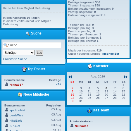
Beiträge insgesamt
356
Themen insgesamt
258
Heute hat kein Mitglied Geburtstag
Bekanntmachungen insgesamt:
0
Wichtig insgesamt:
0
Dateianhänge insgesamt:
0
In den nächsten 30 Tagen
In diesem Zeitraum hat kein Mitglied
Geburtstag
Themen pro Tag:
0
Beiträge pro Tag:
0
Benutzer pro Tag:
0
Suche
Themen pro Benutzer:
1
Beiträge pro Benutzer:
1
Beiträge pro Thema:
1
Mitglieder insgesamt
419
Unser neuestes Mitglied:
iqschoolZet
Erweiterte Suche
Kalender
Top Poster
Aug. 2026
Benutzername
Beiträge
So
Mo
Di
Mi
Do
Fr
Sa
261
Nikita357
1
2
3
4
5
6
7
8
9
10
11
12
13
14
15
Neue Mitglieder
16
17
18
19
20
21
22
23
24
25
26
27
28
29
30
31
Benutzername
Registriert
05 Aug
Das Team
iqschoolZet
05 Aug
LewisWes
03 Aug
niksiElofs
Administratoren
03 Aug
SPBZet
Nikita357
31 Jul