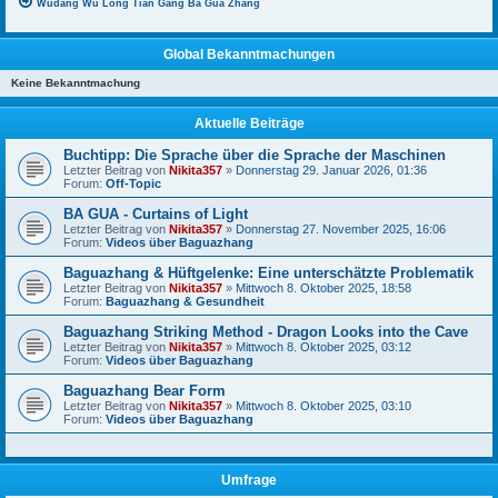
Wudang Wu Long Tian Gang Ba Gua Zhang
Global Bekanntmachungen
Keine Bekanntmachung
Aktuelle Beiträge
Buchtipp: Die Sprache über die Sprache der Maschinen
Letzter Beitrag von
Nikita357
»
Donnerstag 29. Januar 2026, 01:36
Forum:
Off-Topic
BA GUA - Curtains of Light
Letzter Beitrag von
Nikita357
»
Donnerstag 27. November 2025, 16:06
Forum:
Videos über Baguazhang
Baguazhang & Hüftgelenke: Eine unterschätzte Problematik
Letzter Beitrag von
Nikita357
»
Mittwoch 8. Oktober 2025, 18:58
Forum:
Baguazhang & Gesundheit
Baguazhang Striking Method - Dragon Looks into the Cave
Letzter Beitrag von
Nikita357
»
Mittwoch 8. Oktober 2025, 03:12
Forum:
Videos über Baguazhang
Baguazhang Bear Form
Letzter Beitrag von
Nikita357
»
Mittwoch 8. Oktober 2025, 03:10
Forum:
Videos über Baguazhang
Umfrage