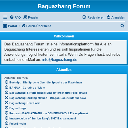
Baguazhang Forum
FAQ
Regeln
Registrieren
Anmelden
S
Portal
Foren-Übersicht
u
Willkommen
c
Das Baguazhang Forum ist eine Informationsplattform für Alle an
h
Baguazhang Interessierten und es soll Inspirationen für die
e
Anwendungsmöglichkeiten vermitteln. Wenn Du Fragen hast, schreibe
einfach eine EMail an:
info@baguazhang.de
Aktuelles
Aktuelle Themen
Buchtipp: Die Sprache über die Sprache der Maschinen
BA GUA - Curtains of Light
Baguazhang & Hüftgelenke: Eine unterschätzte Problematik
Baguazhang Striking Method - Dragon Looks into the Cave
Baguazhang Bear Form
Bagua Rings
Podcast - BAGUAZHANG die GEHEIMNISVOLLE Kampfkunst
Interpretation of Sun Lu Tang's 1917 Bagua manual
PulseBitcoin