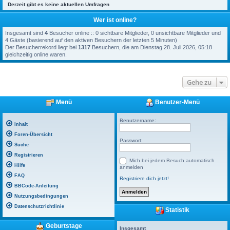
Derzeit gibt es keine aktuellen Umfragen
Wer ist online?
Insgesamt sind
4
Besucher online :: 0 sichtbare Mitglieder, 0 unsichtbare Mitglieder und
4 Gäste (basierend auf den aktiven Besuchern der letzten 5 Minuten)
Der Besucherrekord liegt bei
1317
Besuchern, die am Dienstag 28. Juli 2026, 05:18
gleichzeitig online waren.
Gehe zu
Menü
Benutzer-Menü
Benutzername:
Inhalt
Foren-Übersicht
Passwort:
Suche
Registrieren
Mich bei jedem Besuch automatisch
Hilfe
anmelden
FAQ
Registriere dich jetzt!
BBCode-Anleitung
Nutzungsbedingungen
Datenschutzrichtlinie
Statistik
Geburtstage
Insgesamt