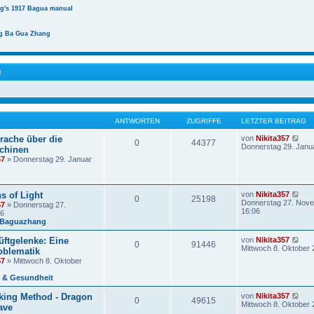
ng's 1917 Bagua manual
g Ba Gua Zhang
N
ANTWORTEN
ZUGRIFFE
LETZTER BEITRAG
N
rache über die
von
Nikita357
0
44377
e
Donnerstag 29. Janu
chinen
u
57
» Donnerstag 29. Januar
e
s
t
e
N
s of Light
von
Nikita357
r
0
25198
e
Donnerstag 27. Nove
57
» Donnerstag 27.
B
u
16:06
06
e
e
 Baguazhang
i
s
t
t
r
N
ftgelenke: Eine
von
Nikita357
0
91446
e
a
e
Mittwoch 8. Oktober 
oblematik
r
g
u
57
» Mittwoch 8. Oktober
B
e
e
s
 & Gesundheit
i
t
t
e
r
N
king Method - Dragon
von
Nikita357
r
0
49615
a
e
Mittwoch 8. Oktober 
ave
B
g
u