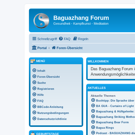
Baguazhang Forum
Gesundheit - Kampfkunst - Meditation
Schnellzugriff
FAQ
Regeln
Portal
Foren-Übersicht
MENÜ
WILLKOMMEN
Das Baguazhang Forum ist 
Inhalt
Anwendungsmöglichkeiten
Foren-Übersicht
Suche
AKTUELLES
Registrieren
Hilfe
Aktuelle Themen
Buchtipp: Die Sprache über
FAQ
BA GUA - Curtains of Light
BBCode-Anleitung
Baguazhang & Hüftgelenke: 
Nutzungsbedingungen
Baguazhang Striking Method
Datenschutzrichtlinie
Baguazhang Bear Form
Bagua Rings
Podcast - BAGUAZHANG di
GEBURTSTAGE