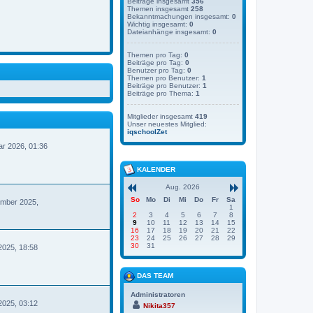
Beiträge insgesamt
356
Themen insgesamt
258
Bekanntmachungen insgesamt:
0
Wichtig insgesamt:
0
Dateianhänge insgesamt:
0
Themen pro Tag:
0
Beiträge pro Tag:
0
Benutzer pro Tag:
0
Themen pro Benutzer:
1
Beiträge pro Benutzer:
1
Beiträge pro Thema:
1
Mitglieder insgesamt
419
Unser neuestes Mitglied:
iqschoolZet
ar 2026, 01:36
KALENDER
Aug. 2026
So
Mo
Di
Mi
Do
Fr
Sa
mber 2025,
1
2
3
4
5
6
7
8
9
10
11
12
13
14
15
16
17
18
19
20
21
22
23
24
25
26
27
28
29
30
31
2025, 18:58
DAS TEAM
Administratoren
2025, 03:12
Nikita357