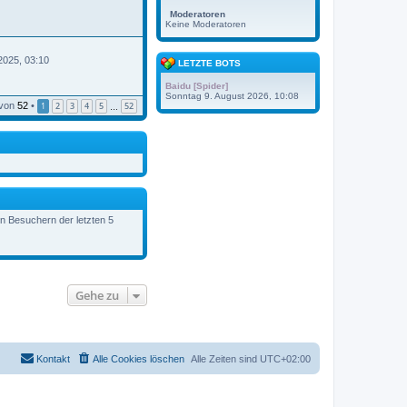
Moderatoren
Keine Moderatoren
2025, 03:10
LETZTE BOTS
Baidu [Spider]
Sonntag 9. August 2026, 10:08
von
52
•
1
2
3
4
5
52
…
en Besuchern der letzten 5
Gehe zu
Kontakt
Alle Cookies löschen
Alle Zeiten sind
UTC+02:00