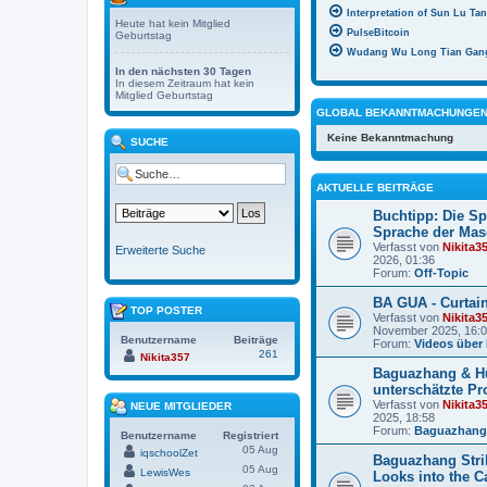
Interpretation of Sun Lu Ta
Heute hat kein Mitglied
PulseBitcoin
Geburtstag
Wudang Wu Long Tian Gan
In den nächsten 30 Tagen
In diesem Zeitraum hat kein
Mitglied Geburtstag
GLOBAL BEKANNTMACHUNGE
Keine Bekanntmachung
SUCHE
AKTUELLE BEITRÄGE
Buchtipp: Die Sp
Sprache der Mas
Verfasst von
Nikita3
Erweiterte Suche
2026, 01:36
Forum:
Off-Topic
BA GUA - Curtain
TOP POSTER
Verfasst von
Nikita3
November 2025, 16:
Benutzername
Beiträge
Forum:
Videos über
261
Nikita357
Baguazhang & Hü
unterschätzte Pr
Verfasst von
Nikita3
NEUE MITGLIEDER
2025, 18:58
Forum:
Baguazhang
Benutzername
Registriert
05 Aug
iqschoolZet
Baguazhang Stri
05 Aug
LewisWes
Looks into the C