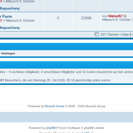
e
57
» Mittwoch 8. Oktober
e
i
s
t
 Baguazhang
t
r
e
a
N
r Form
von
Nikita357
r
0
22988
g
e
Mittwoch 8. Oktober 
57
» Mittwoch 8. Oktober
B
u
e
e
 Baguazhang
i
s
t
t
257 Themen • Seite
1
r
e
a
r
g
B
e
i
en Umfragen
t
r
a
g
ine :: 0 sichtbare Mitglieder, 0 unsichtbare Mitglieder und 42 Gäste (basierend auf den aktiv
317
Besuchern, die am Dienstag 28. Juli 2026, 05:18 gleichzeitig online waren.
Powered by
Board3 Portal
© 2009 - 2020 Board3 Group
Powered by
phpBB
® Forum Software © phpBB Limited