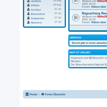
03 Aug
Verfasst von
Nikita3
niksiElofs
2025, 03:12
03 Aug
SPBZet
Forum:
Videos über
31 Jul
Arnottqui
Baguazhang Bea
27 Jul
Bluetoothhst
Verfasst von
Nikita3
27 Jul
Sergioprops
2025, 03:10
27 Jul
Forum:
Videos über
Maxineniz
UMFRAGE
Derzeit gibt es keine aktuell
WER IST ONLINE?
Insgesamt sind
42
Besucher onl
Minuten)
Der Besucherrekord liegt bei
1
Portal
Foren-Übersicht