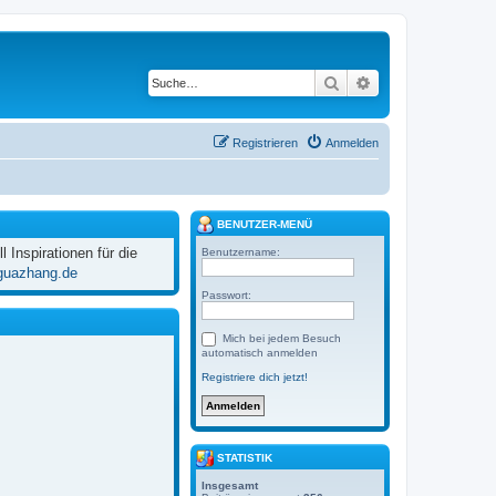
Suche
Erweiterte Suche
Registrieren
Anmelden
BENUTZER-MENÜ
 Inspirationen für die
Benutzername:
guazhang.de
Passwort:
Mich bei jedem Besuch
automatisch anmelden
Registriere dich jetzt!
STATISTIK
Insgesamt