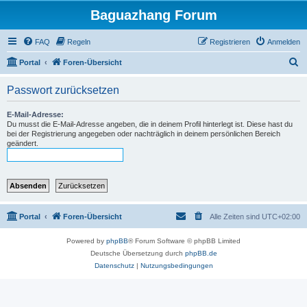
Baguazhang Forum
FAQ
Regeln
Registrieren
Anmelden
S
Portal
Foren-Übersicht
u
Passwort zurücksetzen
c
h
E-Mail-Adresse:
Du musst die E-Mail-Adresse angeben, die in deinem Profil hinterlegt ist. Diese hast du
e
bei der Registrierung angegeben oder nachträglich in deinem persönlichen Bereich
geändert.
Portal
Foren-Übersicht
Alle Zeiten sind
UTC+02:00
Powered by
phpBB
® Forum Software © phpBB Limited
Deutsche Übersetzung durch
phpBB.de
Datenschutz
|
Nutzungsbedingungen