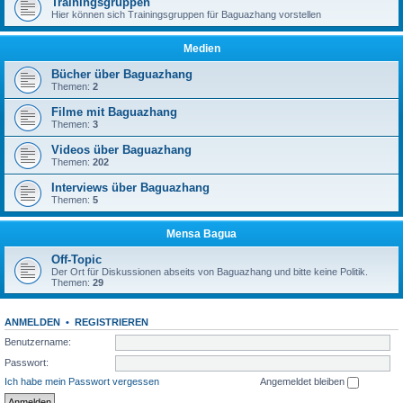
Trainingsgruppen
Hier können sich Trainingsgruppen für Baguazhang vorstellen
Medien
Bücher über Baguazhang
Themen:
2
Filme mit Baguazhang
Themen:
3
Videos über Baguazhang
Themen:
202
Interviews über Baguazhang
Themen:
5
Mensa Bagua
Off-Topic
Der Ort für Diskussionen abseits von Baguazhang und bitte keine Politik.
Themen:
29
ANMELDEN
•
REGISTRIEREN
Benutzername:
Passwort:
Ich habe mein Passwort vergessen
Angemeldet bleiben