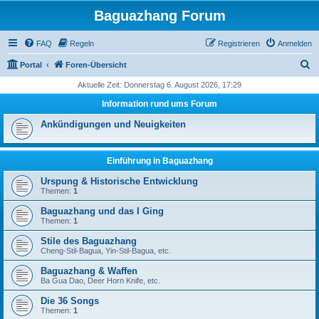
Baguazhang Forum
FAQ
Regeln
Registrieren
Anmelden
S
Portal
Foren-Übersicht
u
Aktuelle Zeit: Donnerstag 6. August 2026, 17:29
c
Information rund ums Forum
h
Ankündigungen und Neuigkeiten
e
Einführung in Baguazhang
Urspung & Historische Entwicklung
Themen:
1
Baguazhang und das I Ging
Themen:
1
Stile des Baguazhang
Cheng-Stil-Bagua, Yin-Stil-Bagua, etc.
Baguazhang & Waffen
Ba Gua Dao, Deer Horn Knife, etc.
Die 36 Songs
Themen:
1