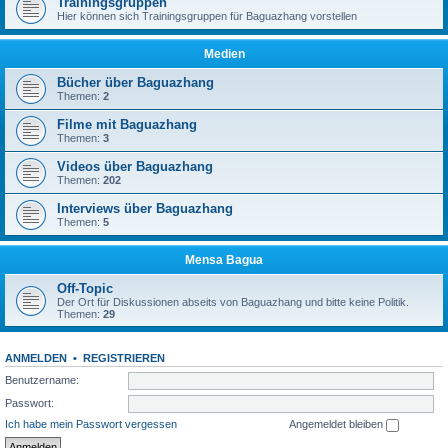
Trainingsgruppen
Hier können sich Trainingsgruppen für Baguazhang vorstellen
Medien
Bücher über Baguazhang
Themen:
2
Filme mit Baguazhang
Themen:
3
Videos über Baguazhang
Themen:
202
Interviews über Baguazhang
Themen:
5
Mensa Bagua
Off-Topic
Der Ort für Diskussionen abseits von Baguazhang und bitte keine Politik.
Themen:
29
ANMELDEN
•
REGISTRIEREN
Benutzername:
Passwort:
Ich habe mein Passwort vergessen
Angemeldet bleiben