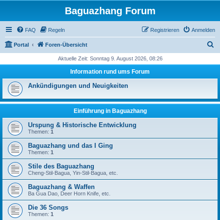
Baguazhang Forum
FAQ
Regeln
Registrieren
Anmelden
S
Portal
Foren-Übersicht
u
Aktuelle Zeit: Sonntag 9. August 2026, 08:26
c
Information rund ums Forum
h
Ankündigungen und Neuigkeiten
e
Einführung in Baguazhang
Urspung & Historische Entwicklung
Themen:
1
Baguazhang und das I Ging
Themen:
1
Stile des Baguazhang
Cheng-Stil-Bagua, Yin-Stil-Bagua, etc.
Baguazhang & Waffen
Ba Gua Dao, Deer Horn Knife, etc.
Die 36 Songs
Themen:
1