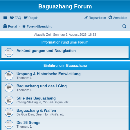
Baguazhang Forum
FAQ
Regeln
Registrieren
Anmelden
S
Portal
Foren-Übersicht
u
Aktuelle Zeit: Sonntag 9. August 2026, 18:33
c
Information rund ums Forum
h
Ankündigungen und Neuigkeiten
e
Einführung in Baguazhang
Urspung & Historische Entwicklung
Themen:
1
Baguazhang und das I Ging
Themen:
1
Stile des Baguazhang
Cheng-Stil-Bagua, Yin-Stil-Bagua, etc.
Baguazhang & Waffen
Ba Gua Dao, Deer Horn Knife, etc.
Die 36 Songs
Themen:
1