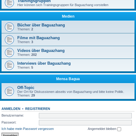
Trainingsgruppen
Hier können sich Trainingsgruppen für Baguazhang vorstellen
Medien
Bücher über Baguazhang
Themen:
2
Filme mit Baguazhang
Themen:
3
Videos über Baguazhang
Themen:
202
Interviews über Baguazhang
Themen:
5
Mensa Bagua
Off-Topic
Der Ort für Diskussionen abseits von Baguazhang und bitte keine Politik.
Themen:
29
ANMELDEN
•
REGISTRIEREN
Benutzername:
Passwort:
Ich habe mein Passwort vergessen
Angemeldet bleiben