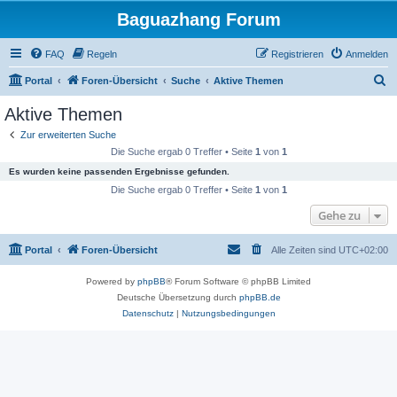
Baguazhang Forum
FAQ
Regeln
Registrieren
Anmelden
S
Portal
Foren-Übersicht
Suche
Aktive Themen
u
Aktive Themen
c
Zur erweiterten Suche
h
Die Suche ergab 0 Treffer • Seite
1
von
1
e
Es wurden keine passenden Ergebnisse gefunden.
Die Suche ergab 0 Treffer • Seite
1
von
1
Gehe zu
Portal
Foren-Übersicht
Alle Zeiten sind
UTC+02:00
Powered by
phpBB
® Forum Software © phpBB Limited
Deutsche Übersetzung durch
phpBB.de
Datenschutz
|
Nutzungsbedingungen