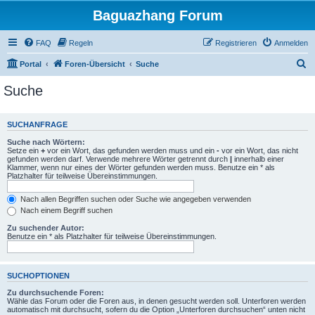
Baguazhang Forum
FAQ
Regeln
Registrieren
Anmelden
S
Portal
Foren-Übersicht
Suche
u
Suche
c
h
SUCHANFRAGE
e
Suche nach Wörtern:
Setze ein
+
vor ein Wort, das gefunden werden muss und ein
-
vor ein Wort, das nicht
gefunden werden darf. Verwende mehrere Wörter getrennt durch
|
innerhalb einer
Klammer, wenn nur eines der Wörter gefunden werden muss. Benutze ein * als
Platzhalter für teilweise Übereinstimmungen.
Nach allen Begriffen suchen oder Suche wie angegeben verwenden
Nach einem Begriff suchen
Zu suchender Autor:
Benutze ein * als Platzhalter für teilweise Übereinstimmungen.
SUCHOPTIONEN
Zu durchsuchende Foren:
Wähle das Forum oder die Foren aus, in denen gesucht werden soll. Unterforen werden
automatisch mit durchsucht, sofern du die Option „Unterforen durchsuchen“ unten nicht