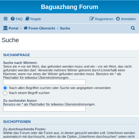
Baguazhang Forum
FAQ
Regeln
Registrieren
Anmelden
S
Portal
Foren-Übersicht
Suche
u
Suche
c
h
SUCHANFRAGE
e
Suche nach Wörtern:
Setze ein
+
vor ein Wort, das gefunden werden muss und ein
-
vor ein Wort, das nicht
gefunden werden darf. Verwende mehrere Wörter getrennt durch
|
innerhalb einer
Klammer, wenn nur eines der Wörter gefunden werden muss. Benutze ein * als
Platzhalter für teilweise Übereinstimmungen.
Nach allen Begriffen suchen oder Suche wie angegeben verwenden
Nach einem Begriff suchen
Zu suchender Autor:
Benutze ein * als Platzhalter für teilweise Übereinstimmungen.
SUCHOPTIONEN
Zu durchsuchende Foren:
Wähle das Forum oder die Foren aus, in denen gesucht werden soll. Unterforen werden
automatisch mit durchsucht, sofern du die Option „Unterforen durchsuchen“ unten nicht