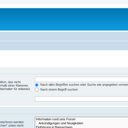
Wort, das nicht
Nach allen Begriffen suchen oder Suche wie angegeben verwe
rhalb einer Klammer,
tzhalter für teilweise
Nach einem Begriff suchen
Unterforen werden
chen“ unten nicht