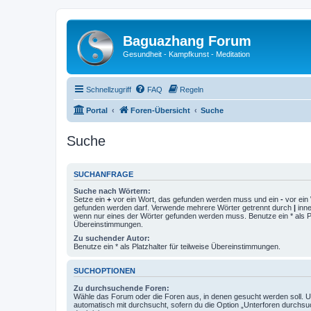
Baguazhang Forum
Gesundheit - Kampfkunst - Meditation
Schnellzugriff
FAQ
Regeln
Portal
Foren-Übersicht
Suche
Suche
SUCHANFRAGE
Suche nach Wörtern:
Setze ein
+
vor ein Wort, das gefunden werden muss und ein
-
vor ein 
gefunden werden darf. Verwende mehrere Wörter getrennt durch
|
inne
wenn nur eines der Wörter gefunden werden muss. Benutze ein * als Pla
Übereinstimmungen.
Zu suchender Autor:
Benutze ein * als Platzhalter für teilweise Übereinstimmungen.
SUCHOPTIONEN
Zu durchsuchende Foren:
Wähle das Forum oder die Foren aus, in denen gesucht werden soll. 
automatisch mit durchsucht, sofern du die Option „Unterforen durchsu