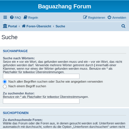
Baguazhang Forum
FAQ
Regeln
Registrieren
Anmelden
S
Portal
Foren-Übersicht
Suche
u
Suche
c
h
SUCHANFRAGE
e
Suche nach Wörtern:
Setze ein
+
vor ein Wort, das gefunden werden muss und ein
-
vor ein Wort, das nicht
gefunden werden darf. Verwende mehrere Wörter getrennt durch
|
innerhalb einer
Klammer, wenn nur eines der Wörter gefunden werden muss. Benutze ein * als
Platzhalter für teilweise Übereinstimmungen.
Nach allen Begriffen suchen oder Suche wie angegeben verwenden
Nach einem Begriff suchen
Zu suchender Autor:
Benutze ein * als Platzhalter für teilweise Übereinstimmungen.
SUCHOPTIONEN
Zu durchsuchende Foren:
Wähle das Forum oder die Foren aus, in denen gesucht werden soll. Unterforen werden
automatisch mit durchsucht, sofern du die Option „Unterforen durchsuchen“ unten nicht