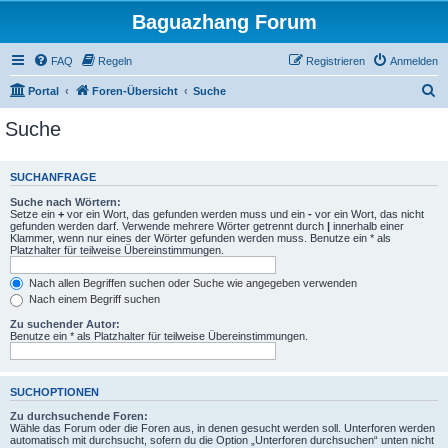
Baguazhang Forum
FAQ
Regeln
Registrieren
Anmelden
S
Portal
Foren-Übersicht
Suche
u
Suche
c
h
SUCHANFRAGE
e
Suche nach Wörtern:
Setze ein
+
vor ein Wort, das gefunden werden muss und ein
-
vor ein Wort, das nicht
gefunden werden darf. Verwende mehrere Wörter getrennt durch
|
innerhalb einer
Klammer, wenn nur eines der Wörter gefunden werden muss. Benutze ein * als
Platzhalter für teilweise Übereinstimmungen.
Nach allen Begriffen suchen oder Suche wie angegeben verwenden
Nach einem Begriff suchen
Zu suchender Autor:
Benutze ein * als Platzhalter für teilweise Übereinstimmungen.
SUCHOPTIONEN
Zu durchsuchende Foren:
Wähle das Forum oder die Foren aus, in denen gesucht werden soll. Unterforen werden
automatisch mit durchsucht, sofern du die Option „Unterforen durchsuchen“ unten nicht