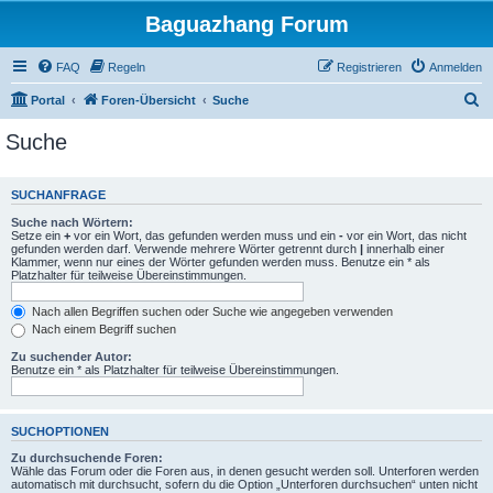
Baguazhang Forum
FAQ
Regeln
Registrieren
Anmelden
S
Portal
Foren-Übersicht
Suche
u
Suche
c
h
SUCHANFRAGE
e
Suche nach Wörtern:
Setze ein
+
vor ein Wort, das gefunden werden muss und ein
-
vor ein Wort, das nicht
gefunden werden darf. Verwende mehrere Wörter getrennt durch
|
innerhalb einer
Klammer, wenn nur eines der Wörter gefunden werden muss. Benutze ein * als
Platzhalter für teilweise Übereinstimmungen.
Nach allen Begriffen suchen oder Suche wie angegeben verwenden
Nach einem Begriff suchen
Zu suchender Autor:
Benutze ein * als Platzhalter für teilweise Übereinstimmungen.
SUCHOPTIONEN
Zu durchsuchende Foren:
Wähle das Forum oder die Foren aus, in denen gesucht werden soll. Unterforen werden
automatisch mit durchsucht, sofern du die Option „Unterforen durchsuchen“ unten nicht