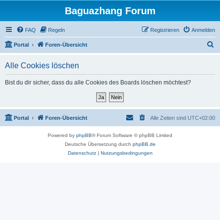
Baguazhang Forum
FAQ
Regeln
Registrieren
Anmelden
S
Portal
Foren-Übersicht
u
Alle Cookies löschen
c
h
Bist du dir sicher, dass du alle Cookies des Boards löschen möchtest?
e
Portal
Foren-Übersicht
Alle Zeiten sind
UTC+02:00
Powered by
phpBB
® Forum Software © phpBB Limited
Deutsche Übersetzung durch
phpBB.de
Datenschutz
|
Nutzungsbedingungen