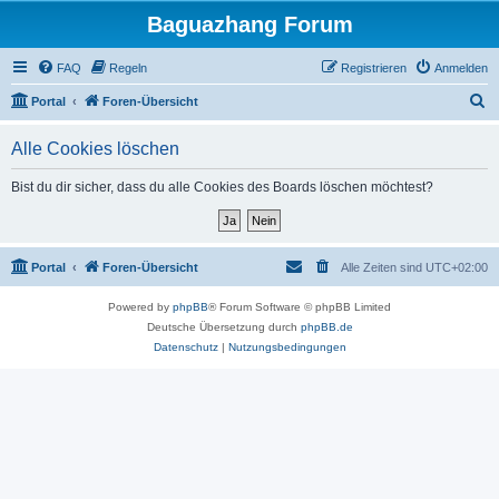
Baguazhang Forum
FAQ
Regeln
Registrieren
Anmelden
S
Portal
Foren-Übersicht
u
Alle Cookies löschen
c
h
Bist du dir sicher, dass du alle Cookies des Boards löschen möchtest?
e
Portal
Foren-Übersicht
Alle Zeiten sind
UTC+02:00
Powered by
phpBB
® Forum Software © phpBB Limited
Deutsche Übersetzung durch
phpBB.de
Datenschutz
|
Nutzungsbedingungen