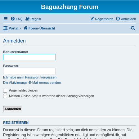
Baguazhang Forum
FAQ
Regeln
Registrieren
Anmelden
S
Portal
Foren-Übersicht
u
Anmelden
c
h
Benutzername:
e
Passwort:
Ich habe mein Passwort vergessen
Die Aktivierungs-E-Mail erneut senden
Angemeldet bleiben
Meinen Online-Status während dieser Sitzung verbergen
REGISTRIEREN
Du musst in diesem Forum registriert sein, um dich anmelden zu können. Die
Registrierung ist in wenigen Augenblicken erledigt und ermöglicht dir, auf