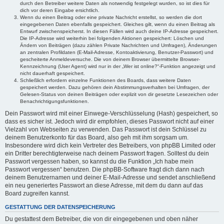
durch den Betreiber weitere Daten als notwendig festgelegt wurden, so ist dies für
dich vor deren Eingabe ersichtlich.
Wenn du einen Beitrag oder eine private Nachricht erstellst, so werden die dort
eingegebenen Daten ebenfalls gespeichert. Gleiches gilt, wenn du einen Beitrag als
Entwurf zwischenspeicherst. In diesen Fällen wird auch deine IP-Adresse gespeichert.
Die IP-Adresse wird weiterhin bei folgenden Aktionen gespeichert: Löschen und
Ändern von Beiträgen (dazu zählen Private Nachrichten und Umfragen), Änderungen
an zentralen Profildaten (E-Mail-Adresse, Kontoaktivierung, Benutzer-Passwort) und
gescheiterte Anmeldeversuche. Die von deinem Browser übermittelte Browser-
Kennzeichnung (User Agent) wird nur in der „Wer ist online?“-Funktion angezeigt und
nicht dauerhaft gespeichert.
Schließlich erfordern einzelne Funktionen des Boards, dass weitere Daten
gespeichert werden. Dazu gehören dein Abstimmungsverhalten bei Umfragen, der
Gelesen-Status von deinen Beiträgen oder explizit von dir gesetzte Lesezeichen oder
Benachrichtigungsfunktionen.
Dein Passwort wird mit einer Einwege-Verschlüsselung (Hash) gespeichert, so
dass es sicher ist. Jedoch wird dir empfohlen, dieses Passwort nicht auf einer
Vielzahl von Webseiten zu verwenden. Das Passwort ist dein Schlüssel zu
deinem Benutzerkonto für das Board, also geh mit ihm sorgsam um.
Insbesondere wird dich kein Vertreter des Betreibers, von phpBB Limited oder
ein Dritter berechtigterweise nach deinem Passwort fragen. Solltest du dein
Passwort vergessen haben, so kannst du die Funktion „Ich habe mein
Passwort vergessen“ benutzen. Die phpBB-Software fragt dich dann nach
deinem Benutzernamen und deiner E-Mail-Adresse und sendet anschließend
ein neu generiertes Passwort an diese Adresse, mit dem du dann auf das
Board zugreifen kannst.
GESTATTUNG DER DATENSPEICHERUNG
Du gestattest dem Betreiber, die von dir eingegebenen und oben näher