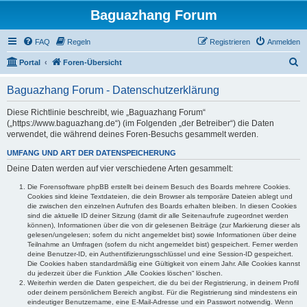
Baguazhang Forum
FAQ
Regeln
Registrieren
Anmelden
S
Portal
Foren-Übersicht
u
Baguazhang Forum - Datenschutzerklärung
c
h
Diese Richtlinie beschreibt, wie „Baguazhang Forum“
(„https://www.baguazhang.de“) (im Folgenden „der Betreiber“) die Daten
e
verwendet, die während deines Foren-Besuchs gesammelt werden.
UMFANG UND ART DER DATENSPEICHERUNG
Deine Daten werden auf vier verschiedene Arten gesammelt:
Die Forensoftware phpBB erstellt bei deinem Besuch des Boards mehrere Cookies.
Cookies sind kleine Textdateien, die dein Browser als temporäre Dateien ablegt und
die zwischen den einzelnen Aufrufen des Boards erhalten bleiben. In diesen Cookies
sind die aktuelle ID deiner Sitzung (damit dir alle Seitenaufrufe zugeordnet werden
können), Informationen über die von dir gelesenen Beiträge (zur Markierung dieser als
gelesen/ungelesen; sofern du nicht angemeldet bist) sowie Informationen über deine
Teilnahme an Umfragen (sofern du nicht angemeldet bist) gespeichert. Ferner werden
deine Benutzer-ID, ein Authentifizierungsschlüssel und eine Session-ID gespeichert.
Die Cookies haben standardmäßig eine Gültigkeit von einem Jahr. Alle Cookies kannst
du jederzeit über die Funktion „Alle Cookies löschen“ löschen.
Weiterhin werden die Daten gespeichert, die du bei der Registrierung, in deinem Profil
oder deinem persönlichem Bereich angibst. Für die Registrierung sind mindestens ein
eindeutiger Benutzername, eine E-Mail-Adresse und ein Passwort notwendig. Wenn