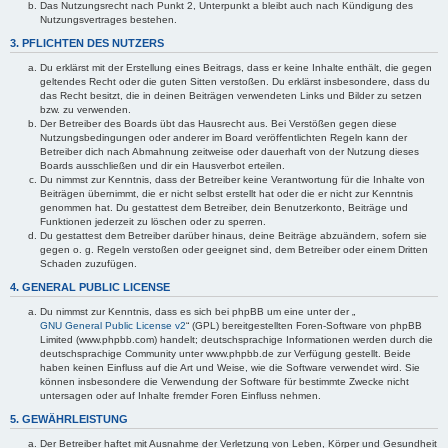
Das Nutzungsrecht nach Punkt 2, Unterpunkt a bleibt auch nach Kündigung des
Nutzungsvertrages bestehen.
3. PFLICHTEN DES NUTZERS
Du erklärst mit der Erstellung eines Beitrags, dass er keine Inhalte enthält, die gegen
geltendes Recht oder die guten Sitten verstoßen. Du erklärst insbesondere, dass du
das Recht besitzt, die in deinen Beiträgen verwendeten Links und Bilder zu setzen
bzw. zu verwenden.
Der Betreiber des Boards übt das Hausrecht aus. Bei Verstößen gegen diese
Nutzungsbedingungen oder anderer im Board veröffentlichten Regeln kann der
Betreiber dich nach Abmahnung zeitweise oder dauerhaft von der Nutzung dieses
Boards ausschließen und dir ein Hausverbot erteilen.
Du nimmst zur Kenntnis, dass der Betreiber keine Verantwortung für die Inhalte von
Beiträgen übernimmt, die er nicht selbst erstellt hat oder die er nicht zur Kenntnis
genommen hat. Du gestattest dem Betreiber, dein Benutzerkonto, Beiträge und
Funktionen jederzeit zu löschen oder zu sperren.
Du gestattest dem Betreiber darüber hinaus, deine Beiträge abzuändern, sofern sie
gegen o. g. Regeln verstoßen oder geeignet sind, dem Betreiber oder einem Dritten
Schaden zuzufügen.
4. GENERAL PUBLIC LICENSE
Du nimmst zur Kenntnis, dass es sich bei phpBB um eine unter der „
GNU General Public License v2
“ (GPL) bereitgestellten Foren-Software von phpBB
Limited (www.phpbb.com) handelt; deutschsprachige Informationen werden durch die
deutschsprachige Community unter www.phpbb.de zur Verfügung gestellt. Beide
haben keinen Einfluss auf die Art und Weise, wie die Software verwendet wird. Sie
können insbesondere die Verwendung der Software für bestimmte Zwecke nicht
untersagen oder auf Inhalte fremder Foren Einfluss nehmen.
5. GEWÄHRLEISTUNG
Der Betreiber haftet mit Ausnahme der Verletzung von Leben, Körper und Gesundheit