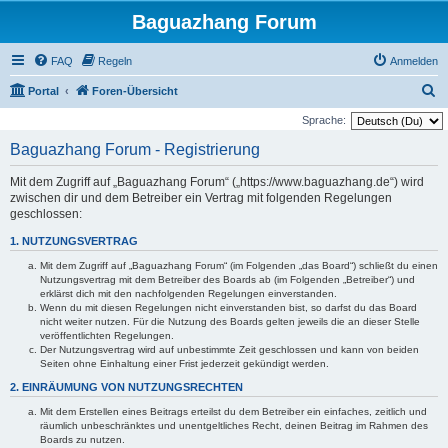
Baguazhang Forum
FAQ
Regeln
Anmelden
S
Portal
Foren-Übersicht
u
Sprache:
c
Baguazhang Forum - Registrierung
h
Mit dem Zugriff auf „Baguazhang Forum“ („https://www.baguazhang.de“) wird
e
zwischen dir und dem Betreiber ein Vertrag mit folgenden Regelungen
geschlossen:
1. NUTZUNGSVERTRAG
Mit dem Zugriff auf „Baguazhang Forum“ (im Folgenden „das Board“) schließt du einen
Nutzungsvertrag mit dem Betreiber des Boards ab (im Folgenden „Betreiber“) und
erklärst dich mit den nachfolgenden Regelungen einverstanden.
Wenn du mit diesen Regelungen nicht einverstanden bist, so darfst du das Board
nicht weiter nutzen. Für die Nutzung des Boards gelten jeweils die an dieser Stelle
veröffentlichten Regelungen.
Der Nutzungsvertrag wird auf unbestimmte Zeit geschlossen und kann von beiden
Seiten ohne Einhaltung einer Frist jederzeit gekündigt werden.
2. EINRÄUMUNG VON NUTZUNGSRECHTEN
Mit dem Erstellen eines Beitrags erteilst du dem Betreiber ein einfaches, zeitlich und
räumlich unbeschränktes und unentgeltliches Recht, deinen Beitrag im Rahmen des
Boards zu nutzen.