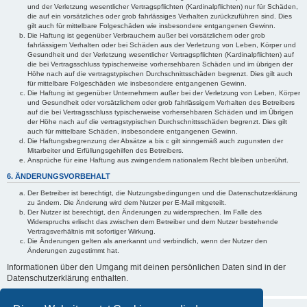
und der Verletzung wesentlicher Vertragspflichten (Kardinalpflichten) nur für Schäden,
die auf ein vorsätzliches oder grob fahrlässiges Verhalten zurückzuführen sind. Dies
gilt auch für mittelbare Folgeschäden wie insbesondere entgangenen Gewinn.
Die Haftung ist gegenüber Verbrauchern außer bei vorsätzlichem oder grob
fahrlässigem Verhalten oder bei Schäden aus der Verletzung von Leben, Körper und
Gesundheit und der Verletzung wesentlicher Vertragspflichten (Kardinalpflichten) auf
die bei Vertragsschluss typischerweise vorhersehbaren Schäden und im übrigen der
Höhe nach auf die vertragstypischen Durchschnittsschäden begrenzt. Dies gilt auch
für mittelbare Folgeschäden wie insbesondere entgangenen Gewinn.
Die Haftung ist gegenüber Unternehmern außer bei der Verletzung von Leben, Körper
und Gesundheit oder vorsätzlichem oder grob fahrlässigem Verhalten des Betreibers
auf die bei Vertragsschluss typischerweise vorhersehbaren Schäden und im Übrigen
der Höhe nach auf die vertragstypischen Durchschnittsschäden begrenzt. Dies gilt
auch für mittelbare Schäden, insbesondere entgangenen Gewinn.
Die Haftungsbegrenzung der Absätze a bis c gilt sinngemäß auch zugunsten der
Mitarbeiter und Erfüllungsgehilfen des Betreibers.
Ansprüche für eine Haftung aus zwingendem nationalem Recht bleiben unberührt.
6. ÄNDERUNGSVORBEHALT
Der Betreiber ist berechtigt, die Nutzungsbedingungen und die Datenschutzerklärung
zu ändern. Die Änderung wird dem Nutzer per E-Mail mitgeteilt.
Der Nutzer ist berechtigt, den Änderungen zu widersprechen. Im Falle des
Widerspruchs erlischt das zwischen dem Betreiber und dem Nutzer bestehende
Vertragsverhältnis mit sofortiger Wirkung.
Die Änderungen gelten als anerkannt und verbindlich, wenn der Nutzer den
Änderungen zugestimmt hat.
Informationen über den Umgang mit deinen persönlichen Daten sind in der
Datenschutzerklärung enthalten.