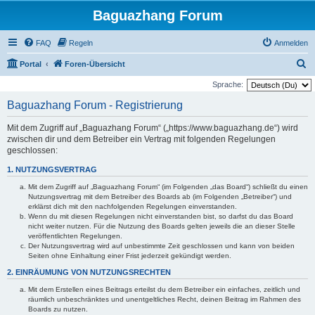
Baguazhang Forum
FAQ
Regeln
Anmelden
S
Portal
Foren-Übersicht
u
Sprache:
c
Baguazhang Forum - Registrierung
h
Mit dem Zugriff auf „Baguazhang Forum“ („https://www.baguazhang.de“) wird
e
zwischen dir und dem Betreiber ein Vertrag mit folgenden Regelungen
geschlossen:
1. NUTZUNGSVERTRAG
Mit dem Zugriff auf „Baguazhang Forum“ (im Folgenden „das Board“) schließt du einen
Nutzungsvertrag mit dem Betreiber des Boards ab (im Folgenden „Betreiber“) und
erklärst dich mit den nachfolgenden Regelungen einverstanden.
Wenn du mit diesen Regelungen nicht einverstanden bist, so darfst du das Board
nicht weiter nutzen. Für die Nutzung des Boards gelten jeweils die an dieser Stelle
veröffentlichten Regelungen.
Der Nutzungsvertrag wird auf unbestimmte Zeit geschlossen und kann von beiden
Seiten ohne Einhaltung einer Frist jederzeit gekündigt werden.
2. EINRÄUMUNG VON NUTZUNGSRECHTEN
Mit dem Erstellen eines Beitrags erteilst du dem Betreiber ein einfaches, zeitlich und
räumlich unbeschränktes und unentgeltliches Recht, deinen Beitrag im Rahmen des
Boards zu nutzen.