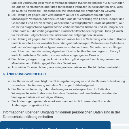
und der Verletzung wesentlicher Vertragspflichten (Kardinalpflichten) nur für Schäden,
die auf ein vorsätzliches oder grob fahrlässiges Verhalten zurückzuführen sind. Dies
gilt auch für mittelbare Folgeschäden wie insbesondere entgangenen Gewinn.
Die Haftung ist gegenüber Verbrauchern außer bei vorsätzlichem oder grob
fahrlässigem Verhalten oder bei Schäden aus der Verletzung von Leben, Körper und
Gesundheit und der Verletzung wesentlicher Vertragspflichten (Kardinalpflichten) auf
die bei Vertragsschluss typischerweise vorhersehbaren Schäden und im übrigen der
Höhe nach auf die vertragstypischen Durchschnittsschäden begrenzt. Dies gilt auch
für mittelbare Folgeschäden wie insbesondere entgangenen Gewinn.
Die Haftung ist gegenüber Unternehmern außer bei der Verletzung von Leben, Körper
und Gesundheit oder vorsätzlichem oder grob fahrlässigem Verhalten des Betreibers
auf die bei Vertragsschluss typischerweise vorhersehbaren Schäden und im Übrigen
der Höhe nach auf die vertragstypischen Durchschnittsschäden begrenzt. Dies gilt
auch für mittelbare Schäden, insbesondere entgangenen Gewinn.
Die Haftungsbegrenzung der Absätze a bis c gilt sinngemäß auch zugunsten der
Mitarbeiter und Erfüllungsgehilfen des Betreibers.
Ansprüche für eine Haftung aus zwingendem nationalem Recht bleiben unberührt.
6. ÄNDERUNGSVORBEHALT
Der Betreiber ist berechtigt, die Nutzungsbedingungen und die Datenschutzerklärung
zu ändern. Die Änderung wird dem Nutzer per E-Mail mitgeteilt.
Der Nutzer ist berechtigt, den Änderungen zu widersprechen. Im Falle des
Widerspruchs erlischt das zwischen dem Betreiber und dem Nutzer bestehende
Vertragsverhältnis mit sofortiger Wirkung.
Die Änderungen gelten als anerkannt und verbindlich, wenn der Nutzer den
Änderungen zugestimmt hat.
Informationen über den Umgang mit deinen persönlichen Daten sind in der
Datenschutzerklärung enthalten.