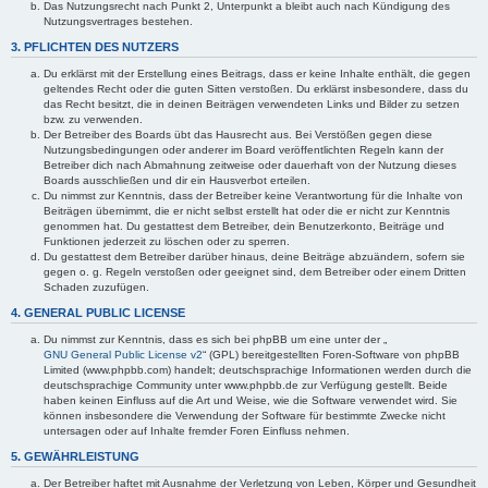
Das Nutzungsrecht nach Punkt 2, Unterpunkt a bleibt auch nach Kündigung des
Nutzungsvertrages bestehen.
3. PFLICHTEN DES NUTZERS
Du erklärst mit der Erstellung eines Beitrags, dass er keine Inhalte enthält, die gegen
geltendes Recht oder die guten Sitten verstoßen. Du erklärst insbesondere, dass du
das Recht besitzt, die in deinen Beiträgen verwendeten Links und Bilder zu setzen
bzw. zu verwenden.
Der Betreiber des Boards übt das Hausrecht aus. Bei Verstößen gegen diese
Nutzungsbedingungen oder anderer im Board veröffentlichten Regeln kann der
Betreiber dich nach Abmahnung zeitweise oder dauerhaft von der Nutzung dieses
Boards ausschließen und dir ein Hausverbot erteilen.
Du nimmst zur Kenntnis, dass der Betreiber keine Verantwortung für die Inhalte von
Beiträgen übernimmt, die er nicht selbst erstellt hat oder die er nicht zur Kenntnis
genommen hat. Du gestattest dem Betreiber, dein Benutzerkonto, Beiträge und
Funktionen jederzeit zu löschen oder zu sperren.
Du gestattest dem Betreiber darüber hinaus, deine Beiträge abzuändern, sofern sie
gegen o. g. Regeln verstoßen oder geeignet sind, dem Betreiber oder einem Dritten
Schaden zuzufügen.
4. GENERAL PUBLIC LICENSE
Du nimmst zur Kenntnis, dass es sich bei phpBB um eine unter der „
GNU General Public License v2
“ (GPL) bereitgestellten Foren-Software von phpBB
Limited (www.phpbb.com) handelt; deutschsprachige Informationen werden durch die
deutschsprachige Community unter www.phpbb.de zur Verfügung gestellt. Beide
haben keinen Einfluss auf die Art und Weise, wie die Software verwendet wird. Sie
können insbesondere die Verwendung der Software für bestimmte Zwecke nicht
untersagen oder auf Inhalte fremder Foren Einfluss nehmen.
5. GEWÄHRLEISTUNG
Der Betreiber haftet mit Ausnahme der Verletzung von Leben, Körper und Gesundheit