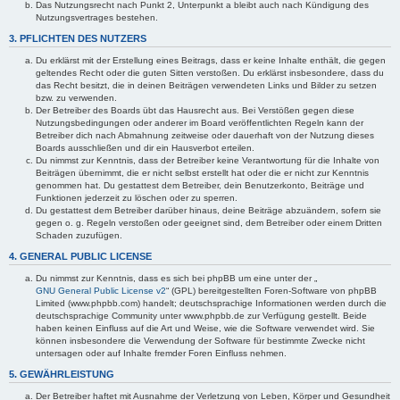
Das Nutzungsrecht nach Punkt 2, Unterpunkt a bleibt auch nach Kündigung des
Nutzungsvertrages bestehen.
3. PFLICHTEN DES NUTZERS
Du erklärst mit der Erstellung eines Beitrags, dass er keine Inhalte enthält, die gegen
geltendes Recht oder die guten Sitten verstoßen. Du erklärst insbesondere, dass du
das Recht besitzt, die in deinen Beiträgen verwendeten Links und Bilder zu setzen
bzw. zu verwenden.
Der Betreiber des Boards übt das Hausrecht aus. Bei Verstößen gegen diese
Nutzungsbedingungen oder anderer im Board veröffentlichten Regeln kann der
Betreiber dich nach Abmahnung zeitweise oder dauerhaft von der Nutzung dieses
Boards ausschließen und dir ein Hausverbot erteilen.
Du nimmst zur Kenntnis, dass der Betreiber keine Verantwortung für die Inhalte von
Beiträgen übernimmt, die er nicht selbst erstellt hat oder die er nicht zur Kenntnis
genommen hat. Du gestattest dem Betreiber, dein Benutzerkonto, Beiträge und
Funktionen jederzeit zu löschen oder zu sperren.
Du gestattest dem Betreiber darüber hinaus, deine Beiträge abzuändern, sofern sie
gegen o. g. Regeln verstoßen oder geeignet sind, dem Betreiber oder einem Dritten
Schaden zuzufügen.
4. GENERAL PUBLIC LICENSE
Du nimmst zur Kenntnis, dass es sich bei phpBB um eine unter der „
GNU General Public License v2
“ (GPL) bereitgestellten Foren-Software von phpBB
Limited (www.phpbb.com) handelt; deutschsprachige Informationen werden durch die
deutschsprachige Community unter www.phpbb.de zur Verfügung gestellt. Beide
haben keinen Einfluss auf die Art und Weise, wie die Software verwendet wird. Sie
können insbesondere die Verwendung der Software für bestimmte Zwecke nicht
untersagen oder auf Inhalte fremder Foren Einfluss nehmen.
5. GEWÄHRLEISTUNG
Der Betreiber haftet mit Ausnahme der Verletzung von Leben, Körper und Gesundheit