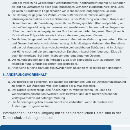
und der Verletzung wesentlicher Vertragspflichten (Kardinalpflichten) nur für Schäden,
die auf ein vorsätzliches oder grob fahrlässiges Verhalten zurückzuführen sind. Dies
gilt auch für mittelbare Folgeschäden wie insbesondere entgangenen Gewinn.
Die Haftung ist gegenüber Verbrauchern außer bei vorsätzlichem oder grob
fahrlässigem Verhalten oder bei Schäden aus der Verletzung von Leben, Körper und
Gesundheit und der Verletzung wesentlicher Vertragspflichten (Kardinalpflichten) auf
die bei Vertragsschluss typischerweise vorhersehbaren Schäden und im übrigen der
Höhe nach auf die vertragstypischen Durchschnittsschäden begrenzt. Dies gilt auch
für mittelbare Folgeschäden wie insbesondere entgangenen Gewinn.
Die Haftung ist gegenüber Unternehmern außer bei der Verletzung von Leben, Körper
und Gesundheit oder vorsätzlichem oder grob fahrlässigem Verhalten des Betreibers
auf die bei Vertragsschluss typischerweise vorhersehbaren Schäden und im Übrigen
der Höhe nach auf die vertragstypischen Durchschnittsschäden begrenzt. Dies gilt
auch für mittelbare Schäden, insbesondere entgangenen Gewinn.
Die Haftungsbegrenzung der Absätze a bis c gilt sinngemäß auch zugunsten der
Mitarbeiter und Erfüllungsgehilfen des Betreibers.
Ansprüche für eine Haftung aus zwingendem nationalem Recht bleiben unberührt.
6. ÄNDERUNGSVORBEHALT
Der Betreiber ist berechtigt, die Nutzungsbedingungen und die Datenschutzerklärung
zu ändern. Die Änderung wird dem Nutzer per E-Mail mitgeteilt.
Der Nutzer ist berechtigt, den Änderungen zu widersprechen. Im Falle des
Widerspruchs erlischt das zwischen dem Betreiber und dem Nutzer bestehende
Vertragsverhältnis mit sofortiger Wirkung.
Die Änderungen gelten als anerkannt und verbindlich, wenn der Nutzer den
Änderungen zugestimmt hat.
Informationen über den Umgang mit deinen persönlichen Daten sind in der
Datenschutzerklärung enthalten.