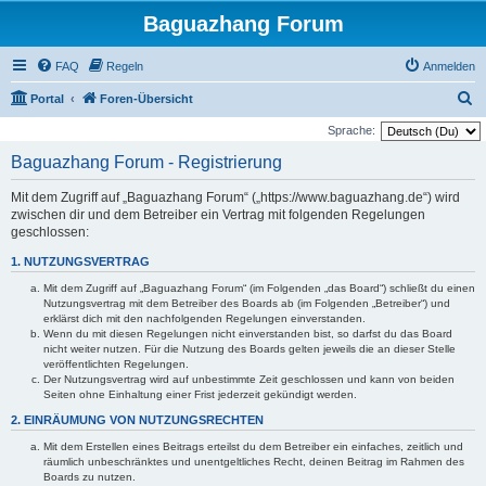
Baguazhang Forum
FAQ
Regeln
Anmelden
S
Portal
Foren-Übersicht
u
Sprache:
c
Baguazhang Forum - Registrierung
h
Mit dem Zugriff auf „Baguazhang Forum“ („https://www.baguazhang.de“) wird
e
zwischen dir und dem Betreiber ein Vertrag mit folgenden Regelungen
geschlossen:
1. NUTZUNGSVERTRAG
Mit dem Zugriff auf „Baguazhang Forum“ (im Folgenden „das Board“) schließt du einen
Nutzungsvertrag mit dem Betreiber des Boards ab (im Folgenden „Betreiber“) und
erklärst dich mit den nachfolgenden Regelungen einverstanden.
Wenn du mit diesen Regelungen nicht einverstanden bist, so darfst du das Board
nicht weiter nutzen. Für die Nutzung des Boards gelten jeweils die an dieser Stelle
veröffentlichten Regelungen.
Der Nutzungsvertrag wird auf unbestimmte Zeit geschlossen und kann von beiden
Seiten ohne Einhaltung einer Frist jederzeit gekündigt werden.
2. EINRÄUMUNG VON NUTZUNGSRECHTEN
Mit dem Erstellen eines Beitrags erteilst du dem Betreiber ein einfaches, zeitlich und
räumlich unbeschränktes und unentgeltliches Recht, deinen Beitrag im Rahmen des
Boards zu nutzen.