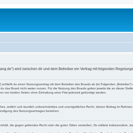
ang.de“) wird zwischen dir und dem Betreiber ein Vertrag mit folgenden Regelung
) schließt du einen Nutzungsvertrag mit dem Betreiber des Boards ab (im Folgenden „Betreiber“)
du das Board nicht weiter nutzen. Für die Nutzung des Boards gelten jeweils die an dieser Stell
n von beiden Seiten ohne Einhaltung einer Frist jederzeit gekündigt werden.
faches, zeitlich und räumlich unbeschränktes und unentgeltliches Recht, deinen Beitrag im Rahme
Kündigung des Nutzungsvertrages bestehen.
e enthält, die gegen geltendes Recht oder die guten Sitten verstoßen. Du erklärst insbesondere, 