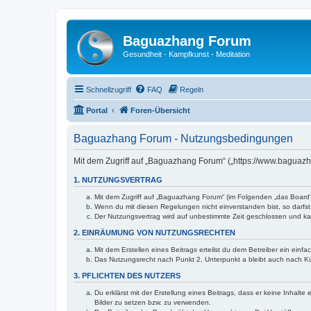
Baguazhang Forum
Gesundheit - Kampfkunst - Meditation
Schnellzugriff
FAQ
Regeln
Portal
Foren-Übersicht
Baguazhang Forum - Nutzungsbedingungen
Mit dem Zugriff auf „Baguazhang Forum“ („https://www.baguazh
1. NUTZUNGSVERTRAG
Mit dem Zugriff auf „Baguazhang Forum“ (im Folgenden „das Board“
Wenn du mit diesen Regelungen nicht einverstanden bist, so darfst 
Der Nutzungsvertrag wird auf unbestimmte Zeit geschlossen und kan
2. EINRÄUMUNG VON NUTZUNGSRECHTEN
Mit dem Erstellen eines Beitrags erteilst du dem Betreiber ein ein
Das Nutzungsrecht nach Punkt 2, Unterpunkt a bleibt auch nach 
3. PFLICHTEN DES NUTZERS
Du erklärst mit der Erstellung eines Beitrags, dass er keine Inhalt
Bilder zu setzen bzw. zu verwenden.