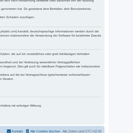
iber dich nach Abmahnung zeitweise oder dauerhaft von der Nutzung
tnis genommen hat. Du gestattest dem Betreiber, dein Benutzerkonto,
ritten Schaden zuzufügen.
w.phpbb.com) handelt; deutschsprachige Informationen werden durch die
e können insbesondere die Verwendung der Software für bestimmte Zwecke
häden, die auf ein vorsätzliches oder grob fahrlässiges Verhalten
undheit und der Verletzung wesentlicher Vertragspflichten
n begrenzt. Dies gilt auch für mittelbare Folgeschäden wie insbesondere
eibers auf die bei Vertragsschluss typischerweise vorhersehbaren
en Gewinn.
ältnis mit sofortiger Wirkung.
Kontakt
Alle Cookies löschen
Alle Zeiten sind
UTC+02:00