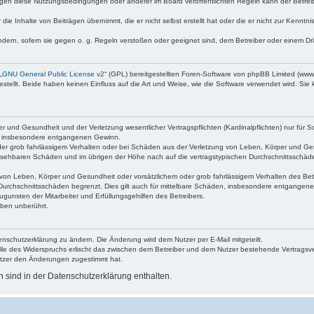
egen diese Nutzungsbedingungen oder anderer im Board veröffentlichten Regeln kann der Betre
die Inhalte von Beiträgen übernimmt, die er nicht selbst erstellt hat oder die er nicht zur Kenn
ndern, sofern sie gegen o. g. Regeln verstoßen oder geeignet sind, dem Betreiber oder einem D
„
GNU General Public License v2
“ (GPL) bereitgestellten Foren-Software von phpBB Limited (ww
ellt. Beide haben keinen Einfluss auf die Art und Weise, wie die Software verwendet wird. Si
 und Gesundheit und der Verletzung wesentlicher Vertragspflichten (Kardinalpflichten) nur für Sc
wie insbesondere entgangenen Gewinn.
der grob fahrlässigem Verhalten oder bei Schäden aus der Verletzung von Leben, Körper und Ges
rhersehbaren Schäden und im übrigen der Höhe nach auf die vertragstypischen Durchschnittsschäde
von Leben, Körper und Gesundheit oder vorsätzlichem oder grob fahrlässigem Verhalten des Betr
Durchschnittsschäden begrenzt. Dies gilt auch für mittelbare Schäden, insbesondere entgangen
gunsten der Mitarbeiter und Erfüllungsgehilfen des Betreibers.
ben unberührt.
enschutzerklärung zu ändern. Die Änderung wird dem Nutzer per E-Mail mitgeteilt.
lle des Widerspruchs erlischt das zwischen dem Betreiber und dem Nutzer bestehende Vertragsverh
utzer den Änderungen zugestimmt hat.
sind in der Datenschutzerklärung enthalten.