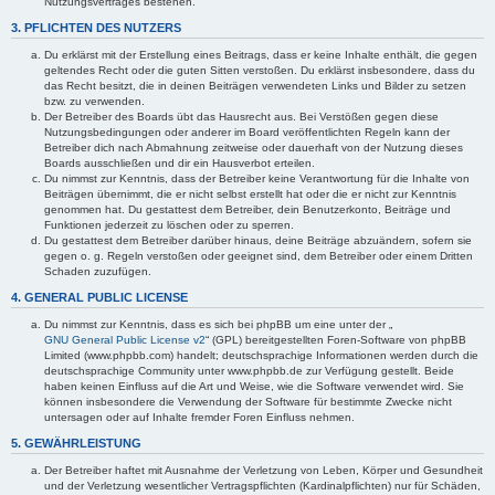
Nutzungsvertrages bestehen.
3. PFLICHTEN DES NUTZERS
Du erklärst mit der Erstellung eines Beitrags, dass er keine Inhalte enthält, die gegen
geltendes Recht oder die guten Sitten verstoßen. Du erklärst insbesondere, dass du
das Recht besitzt, die in deinen Beiträgen verwendeten Links und Bilder zu setzen
bzw. zu verwenden.
Der Betreiber des Boards übt das Hausrecht aus. Bei Verstößen gegen diese
Nutzungsbedingungen oder anderer im Board veröffentlichten Regeln kann der
Betreiber dich nach Abmahnung zeitweise oder dauerhaft von der Nutzung dieses
Boards ausschließen und dir ein Hausverbot erteilen.
Du nimmst zur Kenntnis, dass der Betreiber keine Verantwortung für die Inhalte von
Beiträgen übernimmt, die er nicht selbst erstellt hat oder die er nicht zur Kenntnis
genommen hat. Du gestattest dem Betreiber, dein Benutzerkonto, Beiträge und
Funktionen jederzeit zu löschen oder zu sperren.
Du gestattest dem Betreiber darüber hinaus, deine Beiträge abzuändern, sofern sie
gegen o. g. Regeln verstoßen oder geeignet sind, dem Betreiber oder einem Dritten
Schaden zuzufügen.
4. GENERAL PUBLIC LICENSE
Du nimmst zur Kenntnis, dass es sich bei phpBB um eine unter der „
GNU General Public License v2
“ (GPL) bereitgestellten Foren-Software von phpBB
Limited (www.phpbb.com) handelt; deutschsprachige Informationen werden durch die
deutschsprachige Community unter www.phpbb.de zur Verfügung gestellt. Beide
haben keinen Einfluss auf die Art und Weise, wie die Software verwendet wird. Sie
können insbesondere die Verwendung der Software für bestimmte Zwecke nicht
untersagen oder auf Inhalte fremder Foren Einfluss nehmen.
5. GEWÄHRLEISTUNG
Der Betreiber haftet mit Ausnahme der Verletzung von Leben, Körper und Gesundheit
und der Verletzung wesentlicher Vertragspflichten (Kardinalpflichten) nur für Schäden,