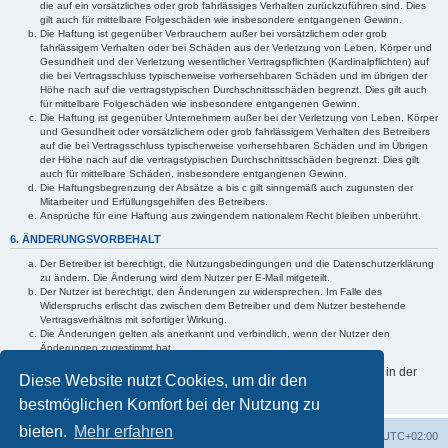
die auf ein vorsätzliches oder grob fahrlässiges Verhalten zurückzuführen sind. Dies
gilt auch für mittelbare Folgeschäden wie insbesondere entgangenen Gewinn.
Die Haftung ist gegenüber Verbrauchern außer bei vorsätzlichem oder grob
fahrlässigem Verhalten oder bei Schäden aus der Verletzung von Leben, Körper und
Gesundheit und der Verletzung wesentlicher Vertragspflichten (Kardinalpflichten) auf
die bei Vertragsschluss typischerweise vorhersehbaren Schäden und im übrigen der
Höhe nach auf die vertragstypischen Durchschnittsschäden begrenzt. Dies gilt auch
für mittelbare Folgeschäden wie insbesondere entgangenen Gewinn.
Die Haftung ist gegenüber Unternehmern außer bei der Verletzung von Leben, Körper
und Gesundheit oder vorsätzlichem oder grob fahrlässigem Verhalten des Betreibers
auf die bei Vertragsschluss typischerweise vorhersehbaren Schäden und im Übrigen
der Höhe nach auf die vertragstypischen Durchschnittsschäden begrenzt. Dies gilt
auch für mittelbare Schäden, insbesondere entgangenen Gewinn.
Die Haftungsbegrenzung der Absätze a bis c gilt sinngemäß auch zugunsten der
Mitarbeiter und Erfüllungsgehilfen des Betreibers.
Ansprüche für eine Haftung aus zwingendem nationalem Recht bleiben unberührt.
6. ÄNDERUNGSVORBEHALT
Der Betreiber ist berechtigt, die Nutzungsbedingungen und die Datenschutzerklärung
zu ändern. Die Änderung wird dem Nutzer per E-Mail mitgeteilt.
Der Nutzer ist berechtigt, den Änderungen zu widersprechen. Im Falle des
Widerspruchs erlischt das zwischen dem Betreiber und dem Nutzer bestehende
Vertragsverhältnis mit sofortiger Wirkung.
Die Änderungen gelten als anerkannt und verbindlich, wenn der Nutzer den
Änderungen zugestimmt hat.
Informationen über den Umgang mit deinen persönlichen Daten sind in der
Diese Website nutzt Cookies, um dir den
Datenschutzerklärung enthalten.
bestmöglichen Komfort bei der Nutzung zu
bieten.
Mehr erfahren
Portal
Foren-Übersicht
Alle Zeiten sind
UTC+02:00