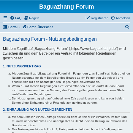
Baguazhang Forum
FAQ
Regeln
Registrieren
Anmelden
S
Portal
Foren-Übersicht
u
Baguazhang Forum - Nutzungsbedingungen
c
h
Mit dem Zugriff auf „Baguazhang Forum“ („https://www.baguazhang.de“) wird
zwischen dir und dem Betreiber ein Vertrag mit folgenden Regelungen
e
geschlossen:
1. NUTZUNGSVERTRAG
Mit dem Zugriff auf „Baguazhang Forum“ (im Folgenden „das Board“) schließt du einen
Nutzungsvertrag mit dem Betreiber des Boards ab (im Folgenden „Betreiber“) und
erklärst dich mit den nachfolgenden Regelungen einverstanden.
Wenn du mit diesen Regelungen nicht einverstanden bist, so darfst du das Board
nicht weiter nutzen. Für die Nutzung des Boards gelten jeweils die an dieser Stelle
veröffentlichten Regelungen.
Der Nutzungsvertrag wird auf unbestimmte Zeit geschlossen und kann von beiden
Seiten ohne Einhaltung einer Frist jederzeit gekündigt werden.
2. EINRÄUMUNG VON NUTZUNGSRECHTEN
Mit dem Erstellen eines Beitrags erteilst du dem Betreiber ein einfaches, zeitlich und
räumlich unbeschränktes und unentgeltliches Recht, deinen Beitrag im Rahmen des
Boards zu nutzen.
Das Nutzungsrecht nach Punkt 2, Unterpunkt a bleibt auch nach Kündigung des