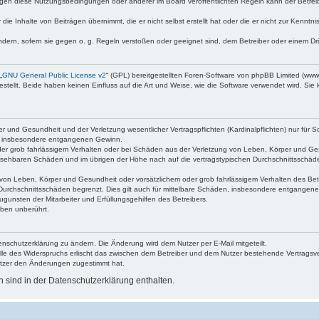
egen diese Nutzungsbedingungen oder anderer im Board veröffentlichten Regeln kann der Betre
die Inhalte von Beiträgen übernimmt, die er nicht selbst erstellt hat oder die er nicht zur Kenn
ndern, sofern sie gegen o. g. Regeln verstoßen oder geeignet sind, dem Betreiber oder einem D
„
GNU General Public License v2
“ (GPL) bereitgestellten Foren-Software von phpBB Limited (ww
ellt. Beide haben keinen Einfluss auf die Art und Weise, wie die Software verwendet wird. Si
 und Gesundheit und der Verletzung wesentlicher Vertragspflichten (Kardinalpflichten) nur für Sc
wie insbesondere entgangenen Gewinn.
der grob fahrlässigem Verhalten oder bei Schäden aus der Verletzung von Leben, Körper und Ges
rhersehbaren Schäden und im übrigen der Höhe nach auf die vertragstypischen Durchschnittsschäde
von Leben, Körper und Gesundheit oder vorsätzlichem oder grob fahrlässigem Verhalten des Betr
Durchschnittsschäden begrenzt. Dies gilt auch für mittelbare Schäden, insbesondere entgangen
gunsten der Mitarbeiter und Erfüllungsgehilfen des Betreibers.
ben unberührt.
enschutzerklärung zu ändern. Die Änderung wird dem Nutzer per E-Mail mitgeteilt.
lle des Widerspruchs erlischt das zwischen dem Betreiber und dem Nutzer bestehende Vertragsverh
utzer den Änderungen zugestimmt hat.
sind in der Datenschutzerklärung enthalten.