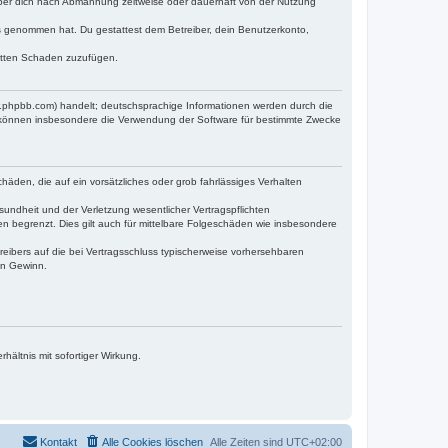
iber dich nach Abmahnung zeitweise oder dauerhaft von der Nutzung
tnis genommen hat. Du gestattest dem Betreiber, dein Benutzerkonto,
ritten Schaden zuzufügen.
w.phpbb.com) handelt; deutschsprachige Informationen werden durch die
e können insbesondere die Verwendung der Software für bestimmte Zwecke
häden, die auf ein vorsätzliches oder grob fahrlässiges Verhalten
undheit und der Verletzung wesentlicher Vertragspflichten
n begrenzt. Dies gilt auch für mittelbare Folgeschäden wie insbesondere
eibers auf die bei Vertragsschluss typischerweise vorhersehbaren
en Gewinn.
ältnis mit sofortiger Wirkung.
Kontakt
Alle Cookies löschen
Alle Zeiten sind
UTC+02:00