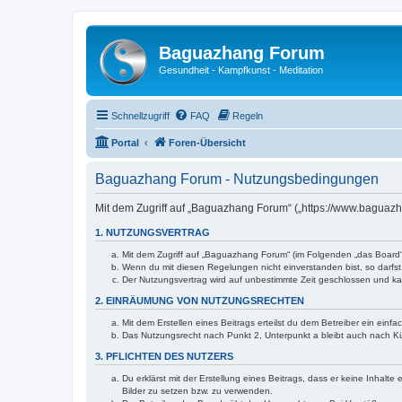
Baguazhang Forum
Gesundheit - Kampfkunst - Meditation
Schnellzugriff
FAQ
Regeln
Portal
Foren-Übersicht
Baguazhang Forum - Nutzungsbedingungen
Mit dem Zugriff auf „Baguazhang Forum“ („https://www.baguazh
1. NUTZUNGSVERTRAG
Mit dem Zugriff auf „Baguazhang Forum“ (im Folgenden „das Board“
Wenn du mit diesen Regelungen nicht einverstanden bist, so darfst 
Der Nutzungsvertrag wird auf unbestimmte Zeit geschlossen und kan
2. EINRÄUMUNG VON NUTZUNGSRECHTEN
Mit dem Erstellen eines Beitrags erteilst du dem Betreiber ein ein
Das Nutzungsrecht nach Punkt 2, Unterpunkt a bleibt auch nach 
3. PFLICHTEN DES NUTZERS
Du erklärst mit der Erstellung eines Beitrags, dass er keine Inhalt
Bilder zu setzen bzw. zu verwenden.