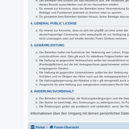
Der Betreiber des Boards übt das Hausrecht aus. Bei Verstößen g
dieses Boards ausschließen und dir ein Hausverbot erteilen.
Du nimmst zur Kenntnis, dass der Betreiber keine Verantwortung für 
Beiträge und Funktionen jederzeit zu löschen oder zu sperren.
Du gestattest dem Betreiber darüber hinaus, deine Beiträge abzuä
4. GENERAL PUBLIC LICENSE
Du nimmst zur Kenntnis, dass es sich bei phpBB um eine unter der 
deutschsprachige Community unter www.phpbb.de zur Verfügung gest
nicht untersagen oder auf Inhalte fremder Foren Einfluss nehmen.
5. GEWÄHRLEISTUNG
Der Betreiber haftet mit Ausnahme der Verletzung von Leben, Körper
zurückzuführen sind. Dies gilt auch für mittelbare Folgeschäden 
Die Haftung ist gegenüber Verbrauchern außer bei vorsätzlichem o
(Kardinalpflichten) auf die bei Vertragsschluss typischerweise vo
entgangenen Gewinn.
Die Haftung ist gegenüber Unternehmern außer bei der Verletzung 
Schäden und im Übrigen der Höhe nach auf die vertragstypischen 
Die Haftungsbegrenzung der Absätze a bis c gilt sinngemäß auch zu
Ansprüche für eine Haftung aus zwingendem nationalem Recht blei
6. ÄNDERUNGSVORBEHALT
Der Betreiber ist berechtigt, die Nutzungsbedingungen und die Dat
Der Nutzer ist berechtigt, den Änderungen zu widersprechen. Im Fa
Die Änderungen gelten als anerkannt und verbindlich, wenn der N
Informationen über den Umgang mit deinen persönlichen Daten 
Portal
Foren-Übersicht