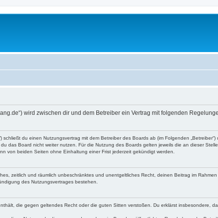
ang.de“) wird zwischen dir und dem Betreiber ein Vertrag mit folgenden Regelung
) schließt du einen Nutzungsvertrag mit dem Betreiber des Boards ab (im Folgenden „Betreiber“)
du das Board nicht weiter nutzen. Für die Nutzung des Boards gelten jeweils die an dieser Stell
n von beiden Seiten ohne Einhaltung einer Frist jederzeit gekündigt werden.
faches, zeitlich und räumlich unbeschränktes und unentgeltliches Recht, deinen Beitrag im Rahme
Kündigung des Nutzungsvertrages bestehen.
e enthält, die gegen geltendes Recht oder die guten Sitten verstoßen. Du erklärst insbesondere, 