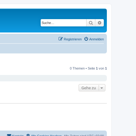
Suche
Erweiterte Suche
Registrieren
Anmelden
0 Themen • Seite
1
von
1
Gehe zu